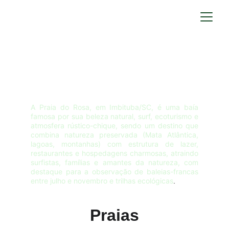
Sobre a Praia do 
Rosa
A Praia do Rosa, em Imbituba/SC, é uma baía
famosa por sua beleza natural, surf, ecoturismo e
atmosfera rústico-chique, sendo um destino que
combina natureza preservada (Mata Atlântica,
lagoas, montanhas) com estrutura de lazer,
restaurantes e hospedagens charmosas, atraindo
surfistas, famílias e amantes da natureza, com
destaque para a observação de baleias-francas
entre julho e novembro e trilhas ecológicas
.
Praias